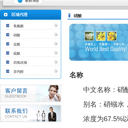
区域代理
硝酸
氢氟酸
硝酸
盐酸
硫酸
四氢呋喃
异丙醇
名称
中文名称：硝
别名：硝镪水，
浓度为67.5%