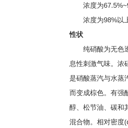
浓度为67.5%~
浓度为98%以
性状
纯硝酸为无色透明
息性刺激气味。浓
是硝酸蒸汽与水蒸
而变成棕色。有强
醇、松节油、碳和
混合物。相对密度(d2