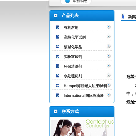
产品列表
新
有机溶剂
高纯化学试剂
酸碱化学品
实验室试剂
环保清洗剂
水处理药剂
危险
危险
Hempel海虹老人油漆/涂料
中，
International国际牌油漆
危险
（1
联系方式
（2
（3