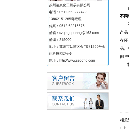
一般
苏州清泉化工贸易有限公司
如果
电话：0512-66327747 /
不同
13862151285蒋经理
不同
传真：0512-68315675
产品
邮箱：szqingquanhg@163.com
邮编：215000
存环
地址：苏州市姑苏区金门路1299号金
品。
运科技园2号楼
例”
网址：http://www.szqqhg.com
本
相关
上