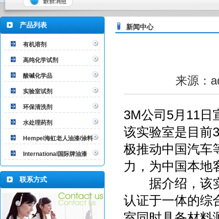
产品列表
新闻中心
有机溶剂
高纯化学试剂
酸碱化学品
来源：ad
实验室试剂
环保清洗剂
3M公司5月11
水处理药剂
该实验室是目前
Hempel海虹老人油漆/涂料
极推动中国汽车
International国际牌油漆
力，为中国本地
联系方式
据介绍，该实
认证于一体的综
室同时具备材料