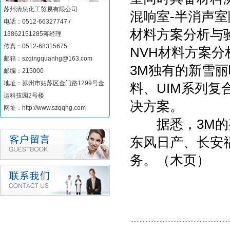
苏州清泉化工贸易有限公司
混响室-半消声
电话：0512-66327747 /
材料方案分析与
13862151285蒋经理
传真：0512-68315675
NVH材料方案
邮箱：szqingquanhg@163.com
3M独有的新雪丽
邮编：215000
地址：苏州市姑苏区金门路1299号金
料、UIM系列复
运科技园2号楼
决方案。
网址：http://www.szqqhg.com
据悉，3M的整
东风日产、长安
务。（木页）